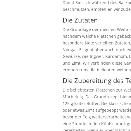
Damit Sie sich während des Backpr
beschmutzen, empfehlen wir zude
Die Zutaten
Die Grundlage der meisten Weihnac
nachdem welche Plätzchen geback
besondere Note verleihen Zutaten
Nougat. Es geht aber auch noch ex
Gewürze, wie Ingwer, Kardamom, L
und Zimt. Wir verbinden diese Gew
erinnern uns die beliebten weihna
Die Zubereitung des T
Die beliebtesten Plätzchen zur We
Mürbeteig. Das Grundrezept hierzu 
125 g kalter Butter. Die klassisch
oder etwas Zimt aufgepeppt werde
bevor der Teig weiterverarbeitet w
eine Stunde in den Kühlschrank ges
verarbeiten, wenn er über Nacht 