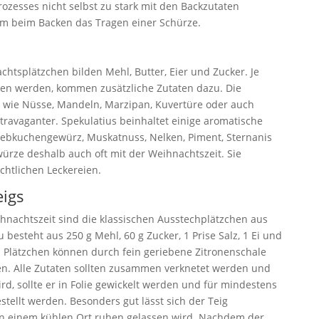
ozesses nicht selbst zu stark mit den Backzutaten
m beim Backen das Tragen einer Schürze.
htsplätzchen bilden Mehl, Butter, Eier und Zucker. Je
en werden, kommen zusätzliche Zutaten dazu. Die
, wie Nüsse, Mandeln, Marzipan, Kuvertüre oder auch
travaganter. Spekulatius beinhaltet einige aromatische
ebkuchengewürz, Muskatnuss, Nelken, Piment, Sternanis
ürze deshalb auch oft mit der Weihnachtszeit. Sie
chtlichen Leckereien.
eigs
ihnachtszeit sind die klassischen Ausstechplätzchen aus
besteht aus 250 g Mehl, 60 g Zucker, 1 Prise Salz, 1 Ei und
en Plätzchen können durch fein geriebene Zitronenschale
n. Alle Zutaten sollten zusammen verknetet werden und
ird, sollte er in Folie gewickelt werden und für mindestens
tellt werden. Besonders gut lässt sich der Teig
an einem kühlen Ort ruhen gelassen wird. Nachdem der