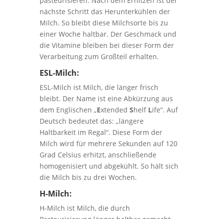
pasteurisieren. Nach dem Erhitzen ist der
nächste Schritt das Herunterkühlen der
Milch. So bleibt diese Milchsorte bis zu
einer Woche haltbar. Der Geschmack und
die Vitamine bleiben bei dieser Form der
Verarbeitung zum Großteil erhalten.
ESL-Milch:
ESL-Milch ist Milch, die länger frisch
bleibt. Der Name ist eine Abkürzung aus
dem Englischen „
E
xtended
S
helf
L
ife“. Auf
Deutsch bedeutet das: „längere
Haltbarkeit im Regal“. Diese Form der
Milch wird für mehrere Sekunden auf 120
Grad Celsius erhitzt, anschließende
homogenisiert und abgekühlt. So hält sich
die Milch bis zu drei Wochen.
H-Milch:
H-Milch ist Milch, die durch