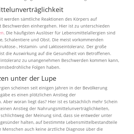
telunverträglichkeit
it werden sämtliche Reaktionen des Körpers auf
t Beschwerden einhergehen. Hier ist zu unterschieden
en
. Die häufigsten Auslöser für Lebensmittelallergien sind
se, Schalentiere und Obst. Die meist vorkommenden
ruktose-, Histamin- und Laktoseintoleranz. Der große
st die Auswirkung auf die Gesundheit von Betroffenen.
elintoleranz zu unangenehmen Beschwerden kommen kann,
bensbedrohliche Folgen haben.
zen unter der Lupe
rgien scheinen seit einigen Jahren in der Bevölkerung
äbe es einen plötzlichen Anstieg der
 Aber woran liegt das? Hier ist es tatsächlich mehr Schein
keinen Anstieg der Nahrungsmittelunverträglichkeiten,
schlichtweg der Meinung sind, dass sie entweder unter
r gesünder halten, auf bestimmte Lebensmittelbestandteile
e Menschen auch keine ärztliche Diagnose über die