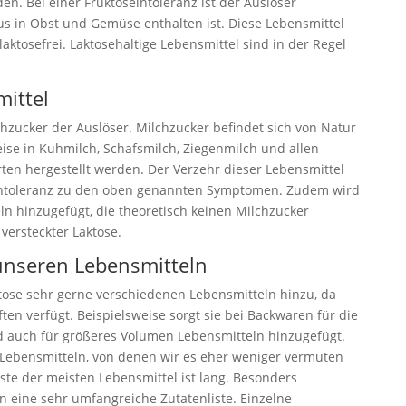
en. Bei einer Fruktoseintoleranz ist der Auslöser
us in Obst und Gemüse enthalten ist. Diese Lebensmittel
aktosefrei. Laktosehaltige Lebensmittel sind in der Regel
mittel
lchzucker der Auslöser. Milchzucker befindet sich von Natur
weise in Kuhmilch, Schafsmilch, Ziegenmilch und allen
rten hergestellt werden. Der Verzehr dieser Lebensmittel
eintoleranz zu den oben genannten Symptomen. Zudem wird
n hinzugefügt, die theoretisch keinen Milchzucker
versteckter Laktose.
 unseren Lebensmitteln
ktose sehr gerne verschiedenen Lebensmitteln hinzu, da
ten verfügt. Beispielsweise sorgt sie bei Backwaren für die
d auch für größeres Volumen Lebensmitteln hinzugefügt.
 Lebensmitteln, von denen wir es eher weniger vermuten
ste der meisten Lebensmittel ist lang. Besonders
n eine sehr umfangreiche Zutatenliste. Einzelne