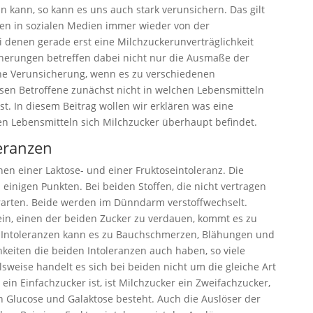
in kann, so kann es uns auch stark verunsichern. Das gilt
esen in sozialen Medien immer wieder von der
 denen gerade erst eine Milchzuckerunverträglichkeit
cherungen betreffen dabei nicht nur die Ausmaße der
ine Verunsicherung, wenn es zu verschiedenen
sen Betroffene zunächst nicht in welchen Lebensmitteln
t. In diesem Beitrag wollen wir erklären was eine
hen Lebensmitteln sich Milchzucker überhaupt befindet.
eranzen
en einer Laktose- und einer Fruktoseintoleranz. Die
 einigen Punkten. Bei beiden Stoffen, die nicht vertragen
rarten. Beide werden im Dünndarm verstoffwechselt.
sein, einen der beiden Zucker zu verdauen, kommt es zu
 Intoleranzen kann es zu Bauchschmerzen, Blähungen und
keiten die beiden Intoleranzen auch haben, so viele
lsweise handelt es sich bei beiden nicht um die gleiche Art
in Einfachzucker ist, ist Milchzucker ein Zweifachzucker,
 Glucose und Galaktose besteht. Auch die Auslöser der