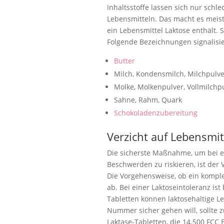
Inhaltsstoffe lassen sich nur schl
Lebensmitteln. Das macht es meist
ein Lebensmittel Laktose enthält. 
Folgende Bezeichnungen signalisier
Butter
Milch, Kondensmilch, Milchpulve
Molke, Molkenpulver, Vollmilchp
Sahne, Rahm, Quark
Schokoladenzubereitung
Verzicht auf Lebensmit
Die sicherste Maßnahme, um bei ei
Beschwerden zu riskieren, ist der 
Die Vorgehensweise, ob ein komplet
ab. Bei einer Laktoseintoleranz ist
Tabletten können laktosehaltige L
Nummer sicher gehen will, sollte z
Laktase-Tabletten, die 14.500 FCC 