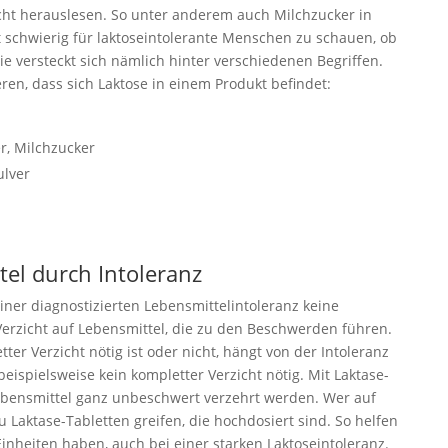
echt herauslesen. So unter anderem auch Milchzucker in
 schwierig für laktoseintolerante Menschen zu schauen, ob
Sie versteckt sich nämlich hinter verschiedenen Begriffen.
en, dass sich Laktose in einem Produkt befindet:
r, Milchzucker
ulver
tel durch Intoleranz
ner diagnostizierten Lebensmittelintoleranz keine
Verzicht auf Lebensmittel, die zu den Beschwerden führen.
ter Verzicht nötig ist oder nicht, hängt von der Intoleranz
 beispielsweise kein kompletter Verzicht nötig. Mit Laktase-
ebensmittel ganz unbeschwert verzehrt werden. Wer auf
u Laktase-Tabletten greifen, die hochdosiert sind. So helfen
Einheiten haben, auch bei einer starken Laktoseintoleranz.